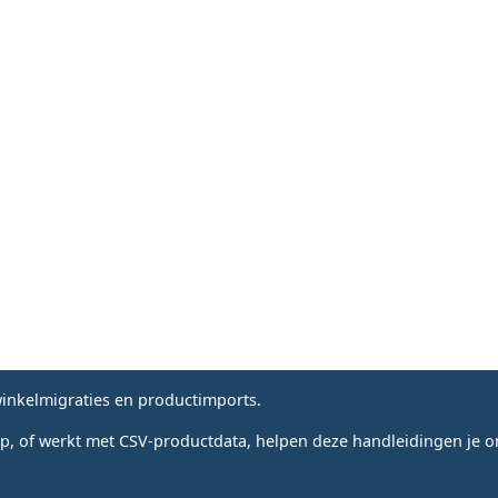
nkelmigraties en productimports.
, of werkt met CSV-productdata, helpen deze handleidingen je om