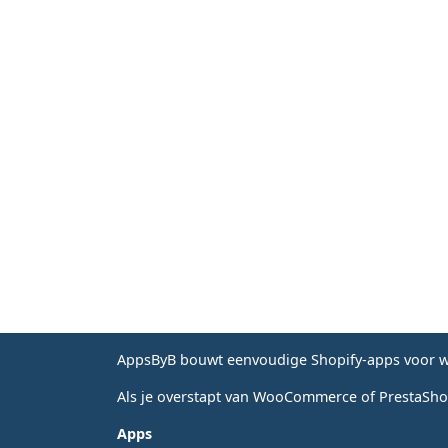
AppsByB bouwt eenvoudige Shopify-apps voor wi
Als je overstapt van WooCommerce of PrestaShop
Apps