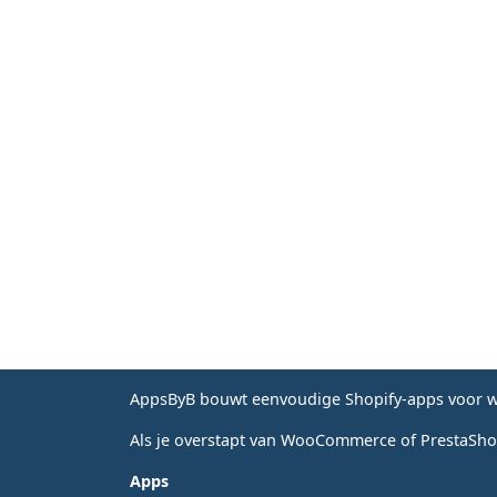
AppsByB bouwt eenvoudige Shopify-apps voor wi
Als je overstapt van WooCommerce of PrestaShop
Apps