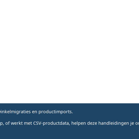
nkelmigraties en productimports.
, of werkt met CSV-productdata, helpen deze handleidingen je om