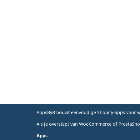
AppsByB bouwt eenvoudige Shopify-apps voor wi
Als je overstapt van WooCommerce of PrestaShop
Apps