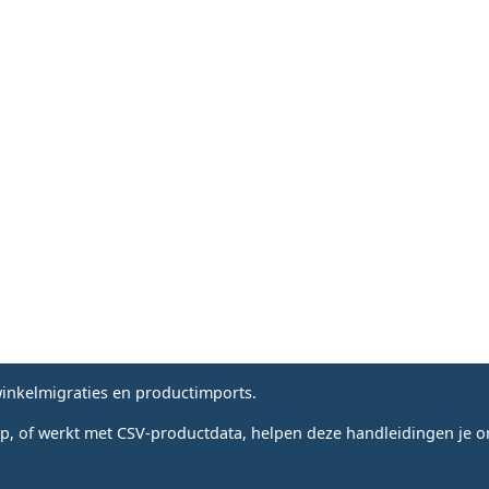
nkelmigraties en productimports.
, of werkt met CSV-productdata, helpen deze handleidingen je om