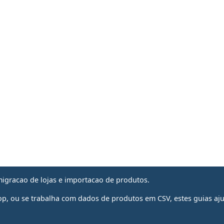
migracao de lojas e importacao de produtos.
, ou se trabalha com dados de produtos em CSV, estes guias aju