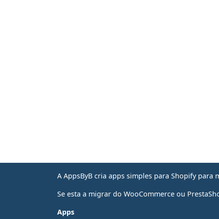
A AppsByB cria apps simples para Shopify para 
Se esta a migrar do WooCommerce ou PrestaShop
Apps