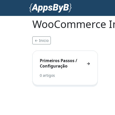
WooCommerce I
← Inicio
Primeiros Passos /
→
Configuração
0 artigos